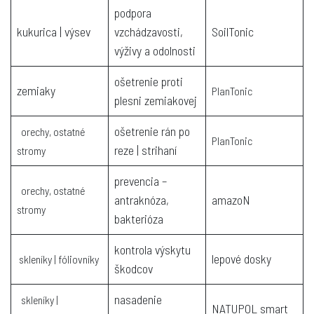
podpora
kukurica | výsev
vzchádzavosti,
SoilTonic
výživy a odolnosti
ošetrenie proti
zemiaky
PlanTonic
plesni zemiakovej
ošetrenie rán po
orechy, ostatné
PlanTonic
reze | strihaní
stromy
prevencia –
orechy, ostatné
antraknóza,
amazoN
stromy
bakterióza
kontrola výskytu
lepové dosky
skleníky | fóliovníky
škodcov
nasadenie
skleníky |
NATUPOL smart