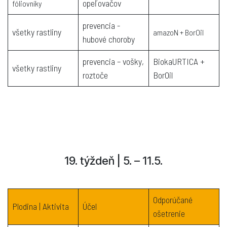
opeľovačov
fóliovníky
prevencia -
všetky rastliny
amazoN + BorOil
hubové choroby
prevencia – vošky,
BiokaURTICA +
všetky rastliny
roztoče
BorOil
19. týždeň | 5. – 11.5.
Odporúčané
Plodina | Aktivita
Účel
ošetrenie