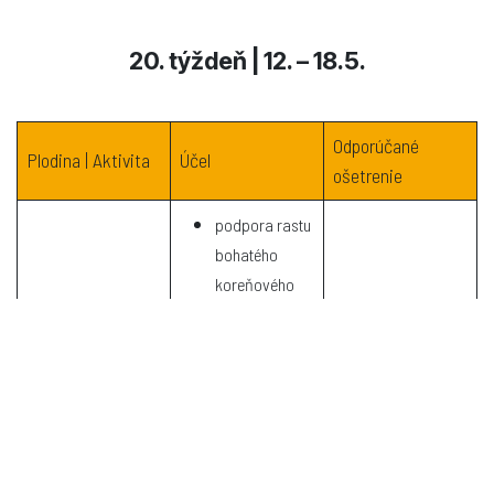
20. týždeň | 12. – 18.5.
Odporúčané
Plodina | Aktivita
Účel
ošetrenie
podpora rastu
bohatého
koreňového
systému,
výživa,
Trifender – užitočná
koreňová zelenina –
prevencia
huba Trichoderma
hnojíme, zalievame
hubové
asperellum
choroby
udržiava vlahu
a zásobovania