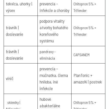
tekvica, uhorky |
prevencia –
Chitopron 5% +
výsev
infekcie a choroby
Trifender
podpora vitality
trávnik |
a tvorby bohatého
Chitopron 5% +
dosievanie
koreňového
Trifender
systému
trávnik |
pandravy -
CAPSANEM
dosievanie
eliminácia
prevencia –
múčnatka, čierna
PlanTonic +
vinič
hniloba, iné
amazoN | postrek
infekcie
hubové
skleníky |
Chitopron 5% +
a bakteriálne
fóliovníky
Trifender