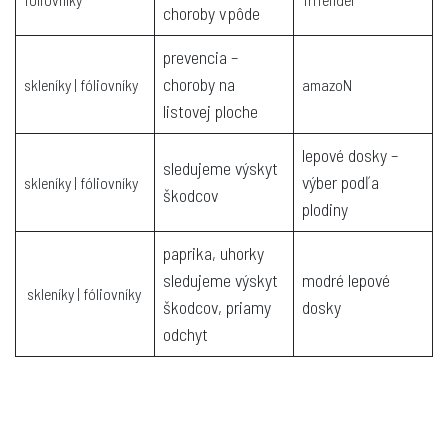
choroby v pôde
prevencia –
choroby na
skleníky | fóliovníky
amazoN
listovej ploche
lepové dosky –
sledujeme výskyt
výber podľa
skleníky | fóliovníky
škodcov
plodiny
paprika, uhorky
sledujeme výskyt
modré lepové
skleníky | fóliovníky
škodcov, priamy
dosky
odchyt