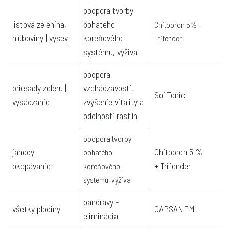
podpora tvorby
listová zelenina,
bohatého
Chitopron 5% +
hlúboviny | výsev
koreňového
Trifender
systému, výživa
podpora
priesady zeleru |
vzchádzavosti,
SoilTonic
vysádzanie
zvýšenie vitality a
odolnosti rastlín
podpora tvorby
jahody|
Chitopron 5 %
bohatého
okopávanie
+ Trifender
koreňového
systému, výživa
pandravy -
všetky plodiny
CAPSANEM
eliminácia