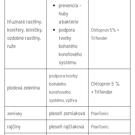
prevencia –
huby
hľuznaté rastliny,
a baktérie
konifery, letničky,
podpora
Chitopron 5% +
ozdobné rastliny,
tvorby
Trifender
ruže
bohatého
koreňového
systému
podpora tvorby
Chitopron 5 %
bohatého
plodová zelenina
+ Trifender
koreňového
systému, výživa
pleseň zemiaková
zemiaky
PlanTonic
rajčiny
pleseň rajčiaková
PlanTonic​