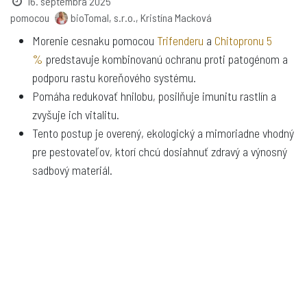
16. septembra 2025
pomocou
bioTomal, s.r.o., Kristína Macková
Morenie cesnaku pomocou
Trifenderu
a
Chitopronu 5
%
predstavuje kombinovanú ochranu proti patogénom a
podporu rastu koreňového systému.
Pomáha redukovať hnilobu, posilňuje imunitu rastlín a
zvyšuje ich vitalitu.
Tento postup je overený, ekologický a mimoriadne vhodný
pre pestovateľov, ktorí chcú dosiahnuť zdravý a výnosný
sadbový materiál.
Cesnak – základné zásady
pestovania