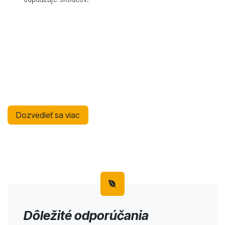
Cesnak – morenie sadbového
materiálu
Dozvedieť sa viac
Dôležité odporúčania