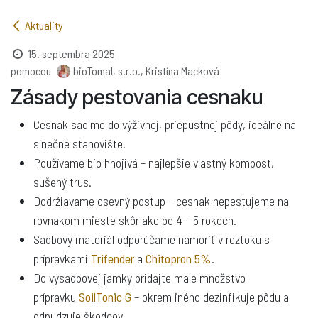
Aktuality
15. septembra 2025
pomocou
bioTomal, s.r.o., Kristína Macková
Zásady pestovania cesnaku
Cesnak sadíme do výživnej, priepustnej pôdy, ideálne na
slnečné stanovište.
Používame bio hnojivá – najlepšie vlastný kompost,
sušený trus.
Dodržiavame osevný postup – cesnak nepestujeme na
rovnakom mieste skôr ako po 4 – 5 rokoch.
Sadbový materiál odporúčame namoriť v roztoku s
prípravkami
Trifender
a
Chitopron 5%
.
Do výsadbovej jamky pridajte malé množstvo
prípravku
SoilTonic G
– okrem iného dezinfikuje pôdu a
odpudzuje škodcov.