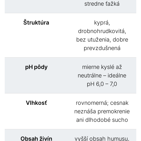
stredne ťažká
Štruktúra
kyprá,
drobnohrudkovitá,
bez utuženia, dobre
prevzdušnená
pH pôdy
mierne kyslé až
neutrálne – ideálne
pH 6,0 – 7,0
Vlhkosť
rovnomerná; cesnak
neznáša premokrenie
ani dlhodobé sucho
Obsah živín
vyšší obsah humusu,