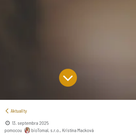
Aktuality
13. septembra 2025
pomocou
bioTomal, s.r.o., Kristína Macková