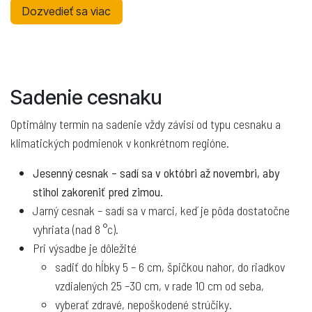
Dozvedieť sa viac
Sadenie cesnaku
Optimálny termín na sadenie vždy závisí od typu cesnaku a
klimatických podmienok v konkrétnom regióne.
Jesenný cesnak – sadí sa v októbri až novembri, aby
stihol zakoreniť pred zimou.
Jarný cesnak – sadí sa v marci, keď je pôda dostatočne
vyhriata (nad 8 °c).
Pri výsadbe je dôležité
sadiť do hĺbky 5 – 6 cm, špičkou nahor, do riadkov
vzdialených 25 –30 cm, v rade 10 cm od seba,
vyberať zdravé, nepoškodené strúčiky.