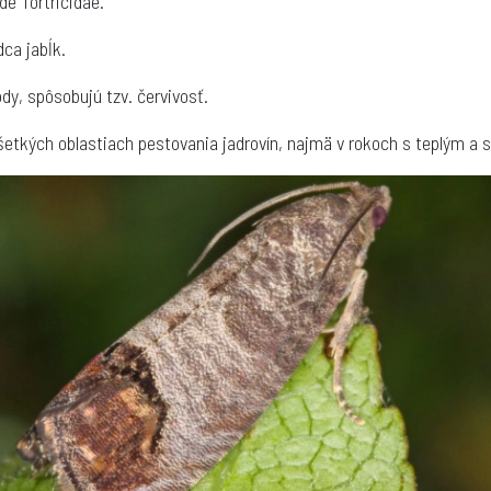
de Tortricidae.
dca jabĺk.
ody, spôsobujú tzv. červivosť.
všetkých oblastiach pestovania jadrovín, najmä v rokoch s teplým 