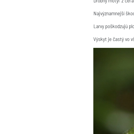
Drobný motýľ z čeľa
Najvýznamnejší ško
Larvy poškodzujú pl
Výskyt je častý vo 