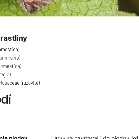
rastliny
domestica)
 communis)
 domestica)
regia)
Rosaceae (ružovité)
dí
ie plodov
Larvy sa zavŕtavajú do plodov, kd