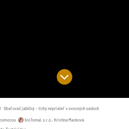
Obaľovač jablčný – tichý nepriateľ v ovocných sadoch
pomocou
bioTomal, s.r.o., Kristína Macková