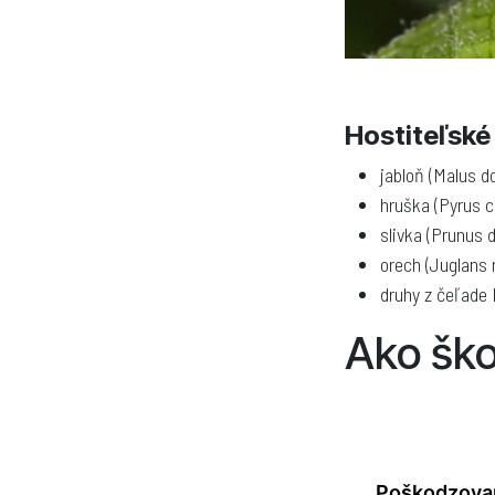
Hostiteľské 
jabloň (Malus 
hruška (Pyrus
slivka (Prunus
orech (Juglans 
druhy z čeľade 
Ako ško
Poškodzovan