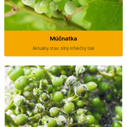
Múčnatka
Aktuálny stav: silný infekčný tlak