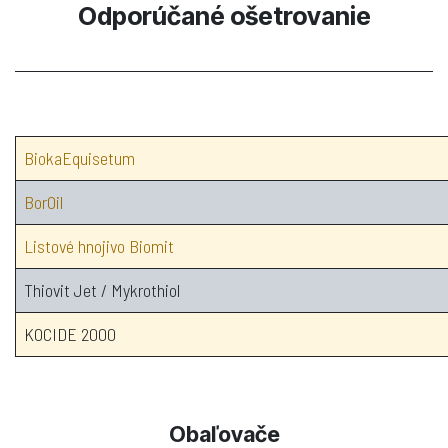
Odporúčané ošetrovanie
BiokaEquisetum
BorOil
Listové hnojivo Biomit
Thiovit Jet / Mykrothiol
KOCIDE 2000
Obaľovače