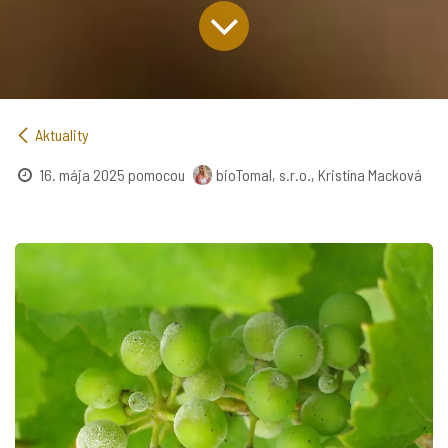
Aktuality
16. mája 2025
pomocou
bioTomal, s.r.o., Kristína Macková