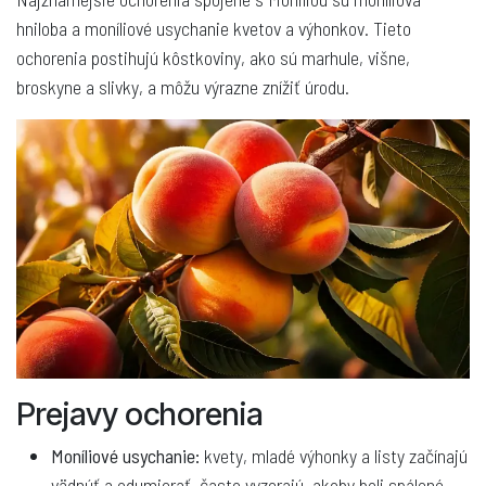
hniloba a moníliové usychanie kvetov a výhonkov. Tieto
ochorenia postihujú kôstkoviny, ako sú marhule, višne,
broskyne a slivky, a môžu výrazne znížiť úrodu.
Prejavy ochorenia
Moníliové usychanie:
kvety, mladé výhonky a listy začínajú
vädnúť a odumierať, často vyzerajú, akoby boli spálené.