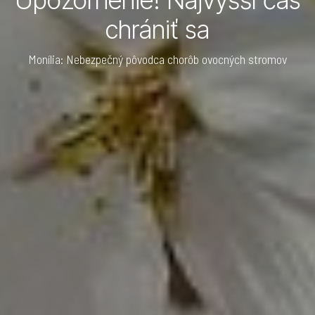
chrániť sa
Monília: Nebezpečný pôvodca chorôb ovocných stromov