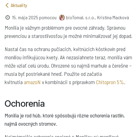
Aktuality
15. mája 2025
pomocou
bioTomal, s.r.o., Kristína Macková
Monilia je vážnym problémom pre ovocné záhrady. Správnou
prevenciou a starostlivosťou je možné minimalizovať jej dopad.
Nastal čas na ochranu pučiacich, kvitnúcich kôstkovín pred
moníliou infikujúcou kvety. Ak nezasiahnete teraz, monilia vám
môže vziať celú úrodu. Ohrozené sú najmä marhule a čerešne –
musia byť postriekané hneď. Použite od začatia
kvitnutia
amazoN
v kombinácii s prípravkom
Chitopron 5%
.
Ochorenia
Monilia je rod húb, ktoré spôsobujú rôzne ochorenia rastlín,
najmä ovocných stromov.
Najznámejšie ochorenia spojené s Moniliou sú moníliová