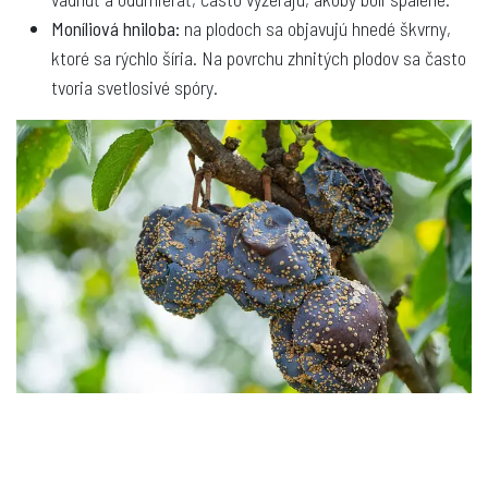
Moníliová hniloba:
na plodoch sa objavujú hnedé škvrny,
ktoré sa rýchlo šíria. Na povrchu zhnitých plodov sa často
tvoria svetlosivé spóry.
v
Aktuality