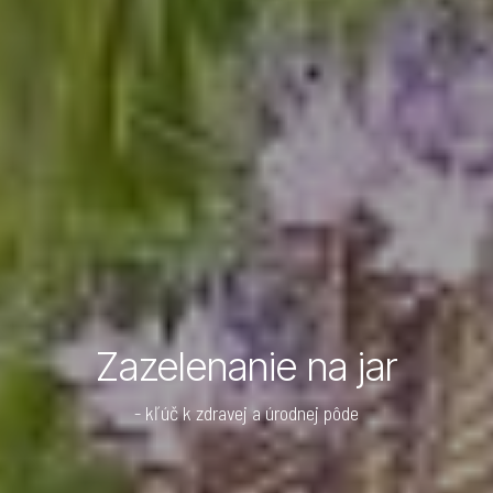
Zazelenanie na jar
- kľúč k zdravej a úrodnej pôde