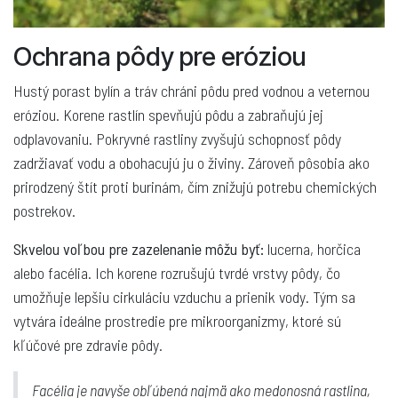
Ochrana pôdy pre eróziou
Hustý porast bylín a tráv chráni pôdu pred vodnou a veternou
eróziou. Korene rastlín spevňujú pôdu a zabraňujú jej
odplavovaniu. Pokryvné rastliny zvyšujú schopnosť pôdy
zadržiavať vodu a obohacujú ju o živiny. Zároveň pôsobia ako
prirodzený štít proti burinám, čím znižujú potrebu chemických
postrekov.
Skvelou voľbou pre zazelenanie môžu byť:
lucerna, horčica
alebo facélia. Ich korene rozrušujú tvrdé vrstvy pôdy, čo
umožňuje lepšiu cirkuláciu vzduchu a prienik vody. Tým sa
vytvára ideálne prostredie pre mikroorganizmy, ktoré sú
kľúčové pre zdravie pôdy.
Facélia je navyše obľúbená najmä ako medonosná rastlina,