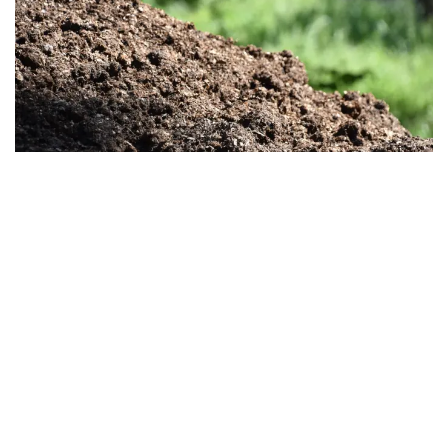
Zvýšenie biologickej aktivity
Zazelenanie podporuje rozvoj užitočných pôdnych organizmov,
ako sú dážďovky a mykorízne huby. Tieto organizmy zlepšujú
úrodnosť pôdy a prispievajú k lepšiemu rastu rastlín.