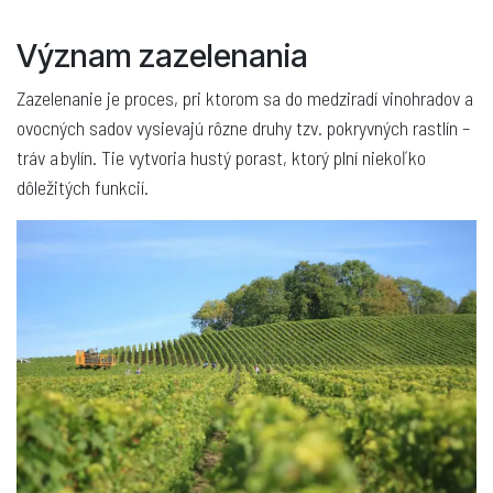
Význam zazelenania
Zazelenanie je proces, pri ktorom sa do medziradí vinohradov a
ovocných sadov vysievajú rôzne druhy tzv. pokryvných rastlín –
tráv a bylín. Tie vytvoria hustý porast, ktorý plní niekoľko
dôležitých funkcií.