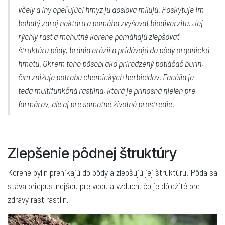
včely a iný opeľujúci hmyz ju doslova milujú. Poskytuje im
bohatý zdroj nektáru a pomáha zvyšovať biodiverzitu. Jej
rýchly rast a mohutné korene pomáhajú zlepšovať
štruktúru pôdy, bránia erózii a pridávajú do pôdy organickú
hmotu. Okrem toho pôsobí ako prirodzený potláčač burín,
čím znižuje potrebu chemických herbicídov. Facélia je
teda multifunkčná rastlina, ktorá je prínosná nielen pre
farmárov, ale aj pre samotné životné prostredie.
Zlepšenie pôdnej štruktúry
Korene bylín prenikajú do pôdy a zlepšujú jej štruktúru. Pôda sa
stáva priepustnejšou pre vodu a vzduch, čo je dôležité pre
zdravý rast rastlín.