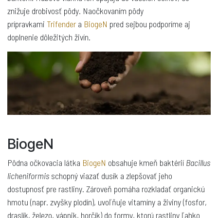
znižuje drobivosť pôdy. Naočkovaním pôdy
prípravkami
Trifender
a
BiogeN
pred sejbou podporíme aj
doplnenie dôležitých živín.
BiogeN
Pôdna očkovacia látka
BiogeN
obsahuje kmeň baktérií
Bacillus
licheniformis
schopný viazať dusík a zlepšovať jeho
dostupnosť pre rastliny. Zároveň pomáha rozkladať organickú
hmotu (napr. zvyšky plodín), uvoľňuje vitamíny a živiny (fosfor,
draslík, železo, vápnik, horčík) do formy, ktorú rastliny ľahko