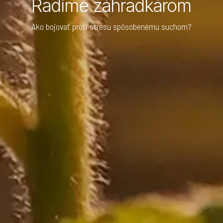
Radíme záhradkárom
Ako bojovať proti stresu spôsobenému suchom?