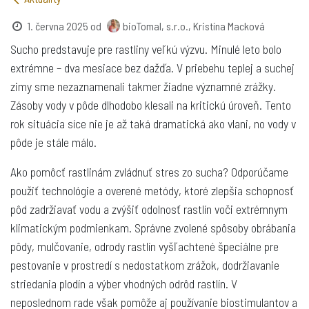
1. června 2025
od
bioTomal, s.r.o., Kristína Macková
Sucho predstavuje pre rastliny veľkú výzvu. Minulé leto bolo
extrémne – dva mesiace bez dažďa. V priebehu teplej a suchej
zimy sme nezaznamenali takmer žiadne významné zrážky.
Zásoby vody v pôde dlhodobo klesali na kritickú úroveň. Tento
rok situácia síce nie je až taká dramatická ako vlani, no vody v
pôde je stále málo.
Ako pomôcť rastlinám zvládnuť stres zo sucha? Odporúčame
použiť technológie a overené metódy, ktoré zlepšia schopnosť
pôd zadržiavať vodu a zvýšiť odolnosť rastlín voči extrémnym
klimatickým podmienkam. Správne zvolené spôsoby obrábania
pôdy, mulčovanie, odrody rastlín vyšľachtené špeciálne pre
pestovanie v prostredí s nedostatkom zrážok, dodržiavanie
striedania plodín a výber vhodných odrôd rastlín. V
neposlednom rade však pomôže aj používanie biostimulantov a