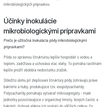
mikrobiologických prípravkov.
Účinky inokulácie
mikrobiologickými prípravkami
Prečo je užitočná inokulácia pôdy mikrobiologickými
prípravkami?
Pôda so správnou štruktúrou lepšie hospodári s vodou a
teplom, zadržiava a uchováva viac vlahy. To pomáha rastlinám
lepšie prežiť obdobia nedostatku zrážok.
Dôležitú úlohu pri zlepšovaní štruktúry pôdy zohrávajú práve
baktérie a huby, produkujúce tzv. exopolysacharidy.
Polysacharidy pomáhajú vytvárať mikroagregáty - malé
jednotky pozostávajúce z organickej hmoty, ílových častíc a
baktérií. Hubové vlákna ich spájajú do väčších celkov, čo