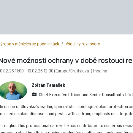
 výroba v měnících se podmínkách
Všechny rozhovory
Nové možnosti ochrany v době rostoucí re
10.02.26 11:00
-
10.02.26 12:00
(
Europe/Bratislava
) (
1 hodina
)
Zoltán Tamašek
Chief Executive Officer and Senior Consultant
v
bioT
He is one of Slovakia’s leading specialists in biological plant protection a
focused on plant diseases and pests, with a strong emphasis on integrate
Throughout his professional career, he has contributed to numerous rese
improving plant health, increasing production quality, and implementing m