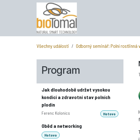
Přejít na obsah
Všechny události
Odborný seminář: Polní rostlinná
Program
Jak dlouhodobě udržet vysokou
kondici a zdravotní stav polních
plodin
Ferenc Kolonics
Hotovo
Oběd a networking
Hotovo