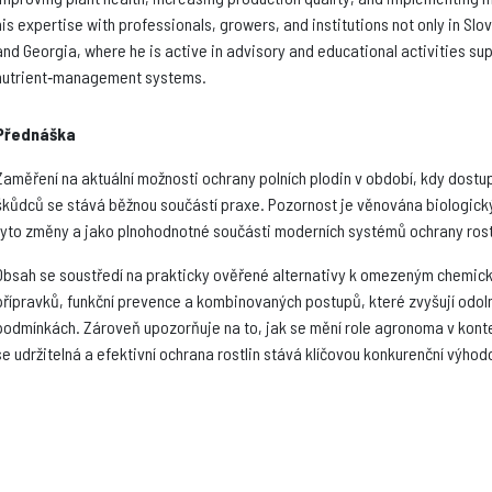
his expertise with professionals, growers, and institutions not only in Slo
and Georgia, where he is active in advisory and educational activities su
nutrient‑management systems.
Přednáška
Zaměření na aktuální možnosti ochrany polních plodin v období, kdy dostup
škůdců se stává běžnou součástí praxe. Pozornost je věnována biologic
tyto změny a jako plnohodnotné součásti moderních systémů ochrany rost
Obsah se soustředí na prakticky ověřené alternativy k omezeným chemick
přípravků, funkční prevence a kombinovaných postupů, které zvyšují odoln
podmínkách. Zároveň upozorňuje na to, jak se mění role agronoma v kontext
se udržitelná a efektivní ochrana rostlin stává klíčovou konkurenční výh