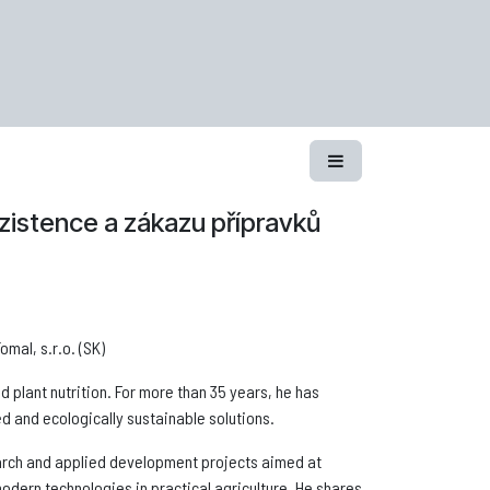
zistence a zákazu přípravků
omal, s.r.o. (SK)
nd plant nutrition. For more than 35 years, he has
d and ecologically sustainable solutions.
arch and applied development projects aimed at
odern technologies in practical agriculture. He shares