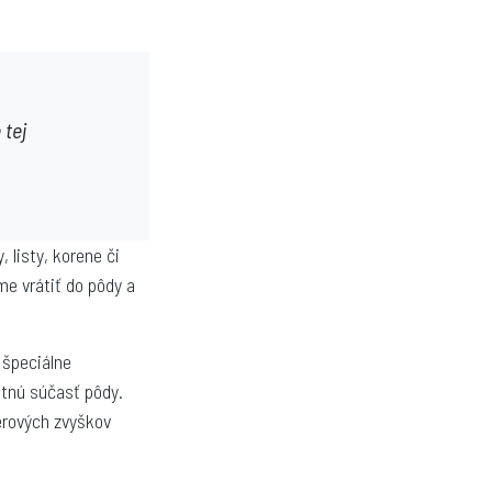
 tej
 listy, korene či
me vrátiť do pôdy a
 špeciálne
otnú súčasť pôdy.
erových zvyškov