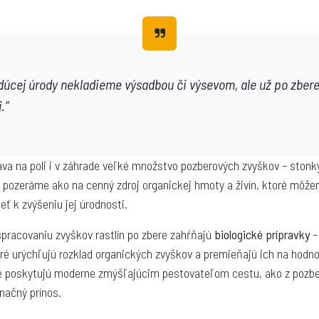
dúcej úrody nekladieme výsadbou či výsevom, ale už po zbere
.”
va na poli i v záhrade veľké množstvo pozberových zvyškov – stonky,
 pozeráme ako na cenný zdroj organickej hmoty a živín, ktoré môže
ť k zvýšeniu jej úrodnosti.
spracovaniu zvyškov rastlín po zbere zahŕňajú
biologické prípravky
–
ré urýchľujú rozklad organických zvyškov a premieňajú ich na hodn
e poskytujú moderne zmýšľajúcim pestovateľom cestu, ako z pozb
načný prínos.