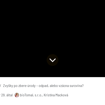
Zvyšky po zbere úrody – odpad, alebo vzácna surovina?
 29.
által
bioTomal, s.r.o., Kristína Macková