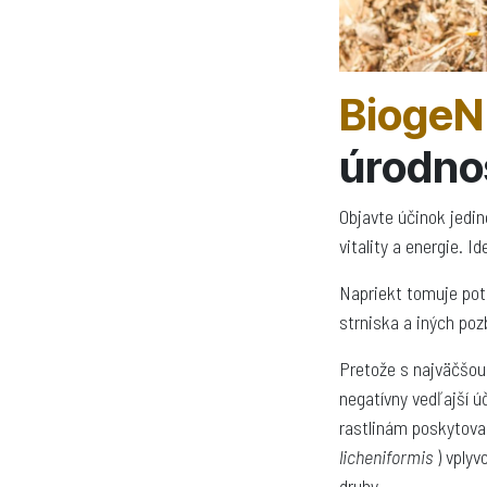
BiogeN
úrodnos
Objavte účinok jedin
vitality a energie. I
Napriekt tomuje pot
strniska a iných po
Pretože s najväčšou
negatívny vedľajší ú
rastlinám poskytoval
licheniformis
) vplyv
druhy.