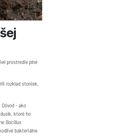
šej
ivé prostredie plné
ili rozklad stoniek,
. Dôvod - ako
dusík, ktoré ho
ane
Bacillus
odlivé bakteriálne