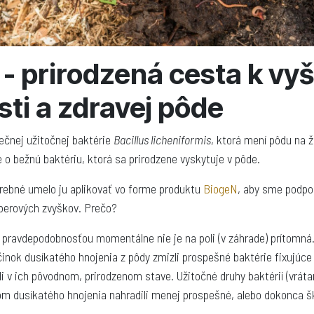
- prirodzená cesta k vyš
ti a zdravej pôde
ečnej užitočnej baktérie
Bacillus licheniformis
, ktorá mení pôdu na ž
de o bežnú baktériu, ktorá sa prirodzene vyskytuje v pôde.
rebné umelo ju aplikovať vo forme produktu
BiogeN
, aby sme podpor
zberových zvyškov. Prečo?
 pravdepodobnosťou momentálne nie je na poli (v záhrade) prítomná
činok dusíkatého hnojenia z pôdy zmizli prospešné baktérie fixujúce 
i v ich pôvodnom, prirodzenom stave. Užitočné druhy baktérií (vrát
om dusíkatého hnojenia nahradili menej prospešné, alebo dokonca šk