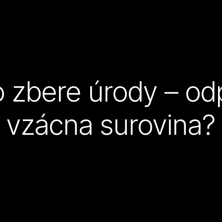
 zbere úrody – od
vzácna surovina?