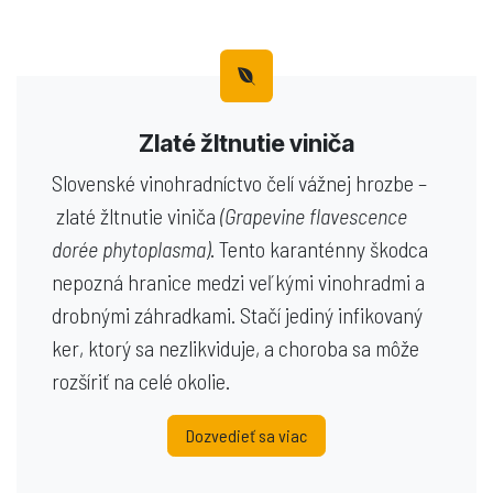
Zlaté žltnutie viniča
Slovenské vinohradníctvo čelí vážnej hrozbe –
zlaté žltnutie viniča
(Grapevine flavescence
dorée phytoplasma)
. Tento karanténny škodca
nepozná hranice medzi veľkými vinohradmi a
drobnými záhradkami. Stačí jediný infikovaný
ker, ktorý sa nezlikviduje, a choroba sa môže
rozšíriť na celé okolie.
Dozvedieť sa viac