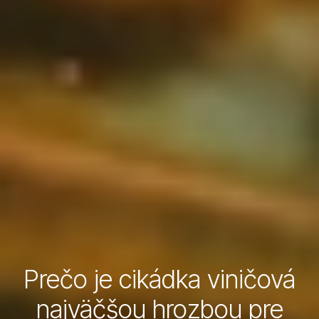
Prečo je cikádka viničová
najväčšou hrozbou pre