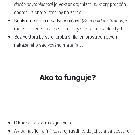
dorée phytoplasma)
je
vektor
organizmus, ktorý prenáša
chorobu z chorej rastliny na zdravú.
Konkrétne ide o cikádku viničovú
(Scaphoideus titanus)
–
malého hnedého/žltkastého hmyzu z radu cikádovitých.
Bez vektora by sa choroba šírila len prostredníctvom
nakazeného sadivového materiálu.
Ako to funguje?
Cikádka sa živí miazgou viniča.
Ak sa napije na infikovanej rastline, do jej tela sa dostane