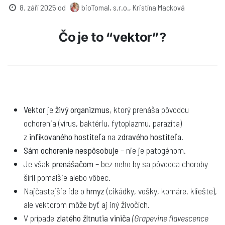
8. září 2025
od
bioTomal, s.r.o., Kristína Macková
Čo je to “vektor”?
Vektor
je
živý organizmus
, ktorý prenáša pôvodcu
ochorenia (vírus, baktériu, fytoplazmu, parazita)
z
infikovaného hostiteľa
na
zdravého hostiteľa
.
Sám ochorenie nespôsobuje
– nie je patogénom.
Je však
prenášačom
– bez neho by sa pôvodca choroby
šíril pomalšie alebo vôbec.
Najčastejšie ide o
hmyz
(cikádky, vošky, komáre, kliešte),
ale vektorom môže byť aj iný živočích.
V prípade
zlatého žltnutia viniča
(Grapevine flavescence