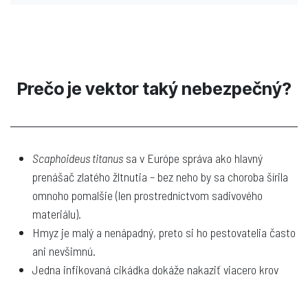
Prečo je vektor taký nebezpečný?
Scaphoideus titanus
sa v Európe správa ako hlavný
prenášač zlatého žltnutia – bez neho by sa choroba šírila
omnoho pomalšie (len prostredníctvom sadivového
materiálu).
Hmyz je malý a nenápadný, preto si ho pestovatelia často
ani nevšimnú.
Jedna infikovaná cikádka dokáže nakaziť viacero krov
viniča.