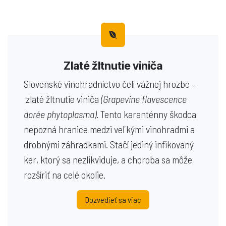
Zlaté žltnutie viniča
Slovenské vinohradníctvo čelí vážnej hrozbe –
zlaté žltnutie viniča
(Grapevine flavescence
dorée phytoplasma)
. Tento karanténny škodca
nepozná hranice medzi veľkými vinohradmi a
drobnými záhradkami. Stačí jediný infikovaný
ker, ktorý sa nezlikviduje, a choroba sa môže
rozšíriť na celé okolie.
Dozvedieť sa viac