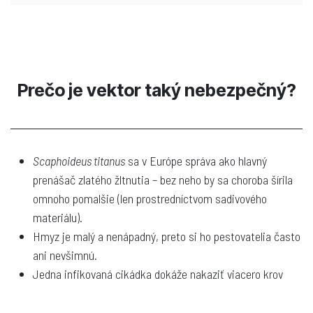
Prečo je vektor taký nebezpečný?
Scaphoideus titanus
sa v Európe správa ako hlavný
prenášač zlatého žltnutia – bez neho by sa choroba šírila
omnoho pomalšie (len prostredníctvom sadivového
materiálu).
Hmyz je malý a nenápadný, preto si ho pestovatelia často
ani nevšimnú.
Jedna infikovaná cikádka dokáže nakaziť viacero krov
viniča.