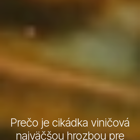
Prečo je cikádka viničová
najväčšou hrozbou pre