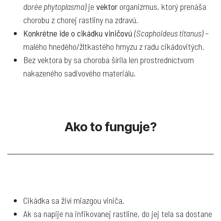
dorée phytoplasma)
je
vektor
organizmus, ktorý prenáša
chorobu z chorej rastliny na zdravú.
Konkrétne ide o cikádku viničovú
(Scaphoideus titanus)
–
malého hnedého/žltkastého hmyzu z radu cikádovitých.
Bez vektora by sa choroba šírila len prostredníctvom
nakazeného sadivového materiálu.
Ako to funguje?
Cikádka sa živí miazgou viniča.
Ak sa napije na infikovanej rastline, do jej tela sa dostane