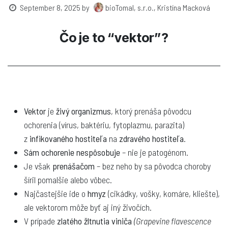
September 8, 2025
by
bioTomal, s.r.o., Kristína Macková
Čo je to “vektor”?
Vektor
je
živý organizmus
, ktorý prenáša pôvodcu
ochorenia (vírus, baktériu, fytoplazmu, parazita)
z
infikovaného hostiteľa
na
zdravého hostiteľa
.
Sám ochorenie nespôsobuje
– nie je patogénom.
Je však
prenášačom
– bez neho by sa pôvodca choroby
šíril pomalšie alebo vôbec.
Najčastejšie ide o
hmyz
(cikádky, vošky, komáre, kliešte),
ale vektorom môže byť aj iný živočích.
V prípade
zlatého žltnutia viniča
(Grapevine flavescence