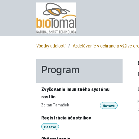
Skip to Content
Všetky udalosti
Vzdelávanie v ochrane a výžive d
Program
Zvyšovanie imunitného systému
rastlín
Zoltán Tamašek
Hotové
Registrácia účastníkov
Hotové
Občerstvenie