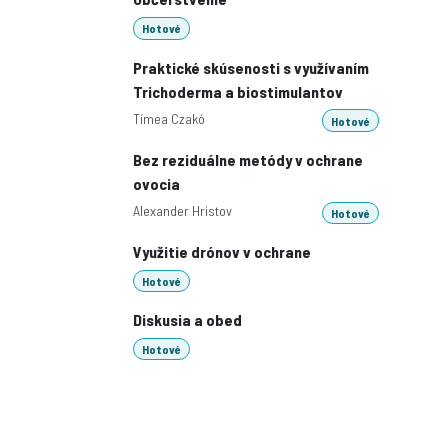
Hotové
Praktické skúsenosti s využívaním
Trichoderma a biostimulantov
Tímea Czakó
Hotové
Bez reziduálne metódy v ochrane
ovocia
Alexander Hristov
Hotové
Využitie drónov v ochrane
Hotové
Diskusia a obed
Hotové