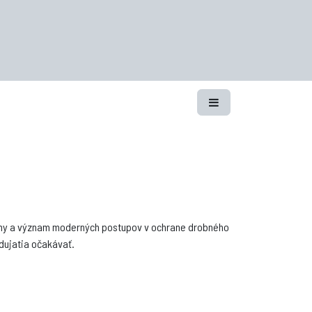
témy a význam moderných postupov v ochrane drobného
dujatia očakávať.