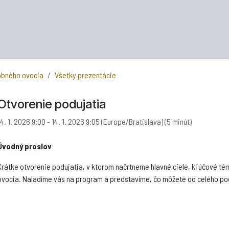
robného ovocia
Všetky prezentácie
Otvorenie podujatia
14. 1. 2026 9:00
-
14. 1. 2026 9:05
(
Europe/Bratislava
) (
5 minút
)
Úvodný proslov
Krátke otvorenie podujatia, v ktorom načrtneme hlavné ciele, kľúčové 
ovocia. Naladíme vás na program a predstavíme, čo môžete od celého po