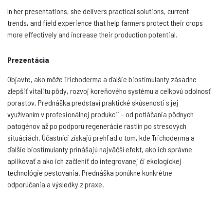
In her presentations, she delivers practical solutions, current
trends, and field experience that help farmers protect their crops
more effectively and increase their production potential.
Prezentácia
Objavte, ako môže Trichoderma a ďalšie biostimulanty zásadne
zlepšiť vitalitu pôdy, rozvoj koreňového systému a celkovú odolnosť
porastov. Prednáška predstaví praktické skúsenosti s jej
využívaním v profesionálnej produkcii – od potláčania pôdnych
patogénov až po podporu regenerácie rastlín po stresových
situáciách. Účastníci získajú prehľad o tom, kde Trichoderma a
ďalšie biostimulanty prinášajú najväčší efekt, ako ich správne
aplikovať a ako ich začleniť do integrovanej či ekologickej
technológie pestovania. Prednáška ponúkne konkrétne
odporúčania a výsledky z praxe.