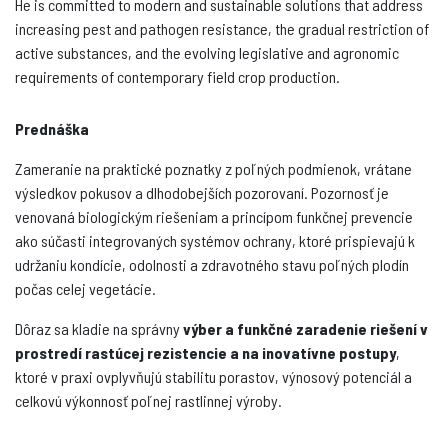
He is committed to modern and sustainable solutions that address
increasing pest and pathogen resistance, the gradual restriction of
active substances, and the evolving legislative and agronomic
requirements of contemporary field crop production.
Prednáška
Zameranie na praktické poznatky z poľných podmienok, vrátane
výsledkov pokusov a dlhodobejších pozorovaní. Pozornosť je
venovaná biologickým riešeniam a princípom funkčnej prevencie
ako súčasti integrovaných systémov ochrany, ktoré prispievajú k
udržaniu kondície, odolnosti a zdravotného stavu poľných plodín
počas celej vegetácie.
Dôraz sa kladie na správny
výber a funkčné zaradenie riešení v
prostredí rastúcej rezistencie a na inovatívne postupy
,
ktoré v praxi ovplyvňujú stabilitu porastov, výnosový potenciál a
celkovú výkonnosť poľnej rastlinnej výroby.