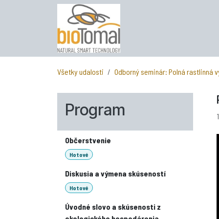
Skip to Content
Všetky udalosti
Odborný seminár: Polná rastlinná 
Program
Občerstvenie
Hotové
Diskusia a výmena skúseností
Hotové
Úvodné slovo a skúsenosti z
ekologického hospodárenia