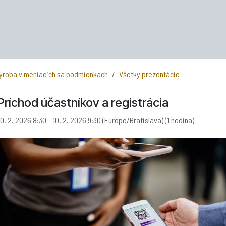
výroba v meniacich sa podmienkach
Všetky prezentácie
Príchod účastníkov a registrácia
10. 2. 2026 8:30
-
10. 2. 2026 9:30
(
Europe/Bratislava
) (
1 hodina
)