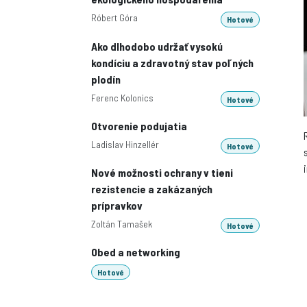
Róbert Góra
Hotové
Ako dlhodobo udržať vysokú
kondíciu a zdravotný stav poľných
plodín
Ferenc Kolonics
Hotové
Otvorenie podujatia
Ladislav Hinzellér
Hotové
Nové možnosti ochrany v tieni
rezistencie a zakázaných
prípravkov
Zoltán Tamašek
Hotové
Obed a networking
Hotové