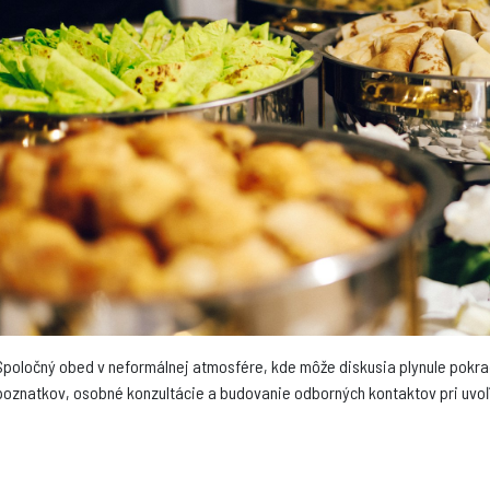
Spoločný obed v neformálnej atmosfére, kde môže diskusia plynule pokrač
poznatkov, osobné konzultácie a budovanie odborných kontaktov pri uv