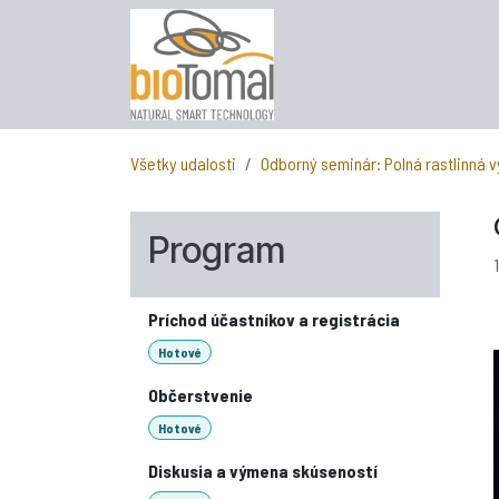
Skip to Content
Všetky udalosti
Odborný seminár: Polná rastlinná 
Program
Príchod účastníkov a registrácia
Hotové
Občerstvenie
Hotové
Diskusia a výmena skúseností