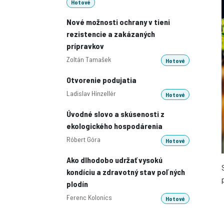
Hotové
Nové možnosti ochrany v tieni
rezistencie a zakázaných
prípravkov
Zoltán Tamašek
Hotové
Otvorenie podujatia
Ladislav Hinzellér
Hotové
Úvodné slovo a skúsenosti z
ekologického hospodárenia
Róbert Góra
Hotové
Ako dlhodobo udržať vysokú
kondíciu a zdravotný stav poľných
plodín
Ferenc Kolonics
Hotové