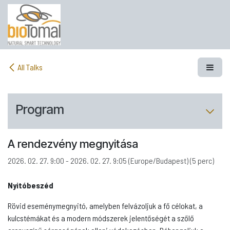
Továbbugrás a tartalomhoz
All Talks
Program
A rendezvény megnyitása
2026. 02. 27. 9:00
-
2026. 02. 27. 9:05
(
Europe/Budapest
) (
5 perc
)
Nyitóbeszéd
Rövid eseménymegnyitó, amelyben felvázoljuk a fő célokat, a
kulcstémákat és a modern módszerek jelentőségét a szőlő