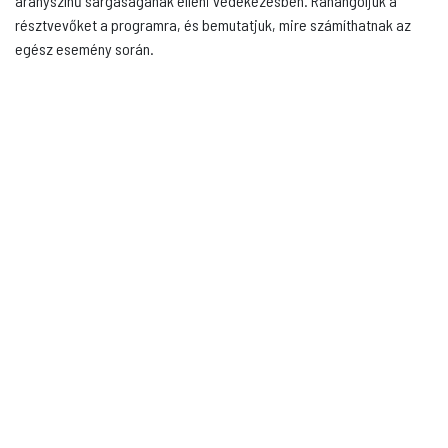
aranyszínű sárgaságának elleni védekezésben. Ráhangoljuk a
résztvevőket a programra, és bemutatjuk, mire számíthatnak az
egész esemény során.