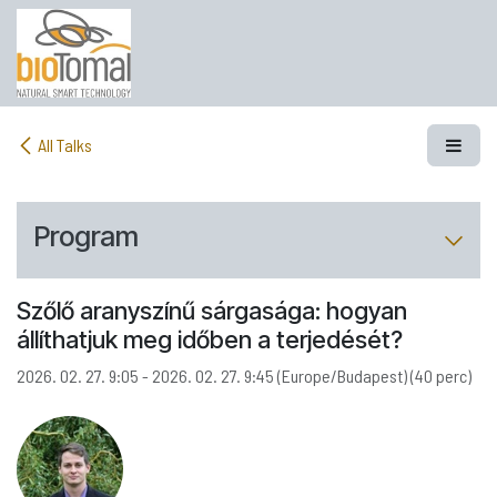
Továbbugrás a tartalomhoz
All Talks
Program
Szőlő aranyszínű sárgasága: hogyan
állíthatjuk meg időben a terjedését?
2026. 02. 27. 9:05
-
2026. 02. 27. 9:45
(
Europe/Budapest
) (
40 perc
)