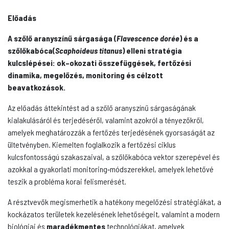
Előadás
A szőlő aranyszínű sárgasága (
Flavescence dorée
) és a
szőlőkabóca(
Scaphoideus titanus
) elleni stratégia
kulcslépései: ok–okozati összefüggések, fertőzési
dinamika, megelőzés, monitoring és célzott
beavatkozások.
Az előadás áttekintést ad a szőlő aranyszínű sárgaságának
kialakulásáról és terjedéséről, valamint azokról a tényezőkről,
amelyek meghatározzák a fertőzés terjedésének gyorsaságát az
ültetvényben. Kiemelten foglalkozik a fertőzési ciklus
kulcsfontosságú szakaszaival, a szőlőkabóca vektor szerepével és
azokkal a gyakorlati monitoring‑módszerekkel, amelyek lehetővé
teszik a probléma korai felismerését.
A résztvevők megismerhetik a hatékony megelőzési stratégiákat, a
kockázatos területek kezelésének lehetőségeit, valamint a modern
biológiai és
maradékmentes
technológiákat, amelyek